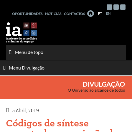
Saltar
para
PT
EN
OPORTUNIDADES
NOTÍCIAS
CONTACTOS
o
conteúdo
Menu de topo
Menu Divulgação
DIVULGAÇÃO
O Universo ao alcance de todos
5 Abril, 2019
Códigos de síntese