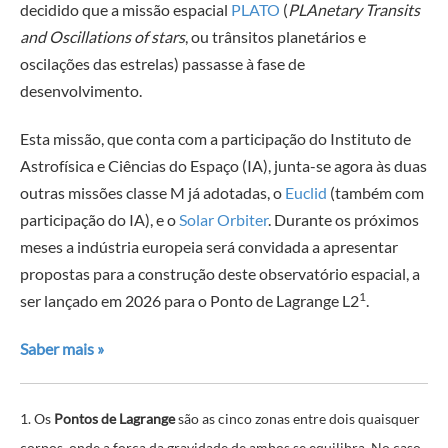
decidido que a missão espacial
PLATO
(
PLAnetary Transits
and Oscillations of stars
, ou trânsitos planetários e
oscilações das estrelas) passasse à fase de
desenvolvimento.
Esta missão, que conta com a participação do Instituto de
Astrofísica e Ciências do Espaço (IA
), junta-se agora às duas
outras missões classe M já adotadas, o
Euclid
(também com
participação do IA), e o
Solar Orbiter
.
Durante os próximos
meses a indústria europeia será convidada a apresentar
propostas para a construção deste observatório espacial, a
1
ser lançado em 2026 para o Ponto de Lagrange L2
.
Saber mais »
1. Os
Pontos de Lagrange
são as cinco zonas entre dois quaisquer
corpos, onde a força da gravidade de ambos se equilibra. No caso