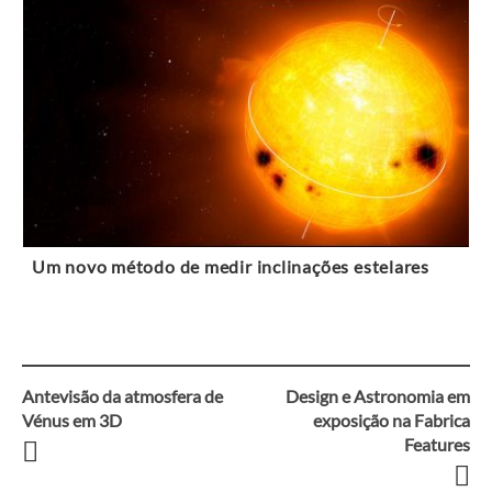
Um novo método de medir inclinações estelares
Antevisão da atmosfera de
Design e Astronomia em
Navegação
Vénus em 3D
exposição na Fabrica
Features
entre