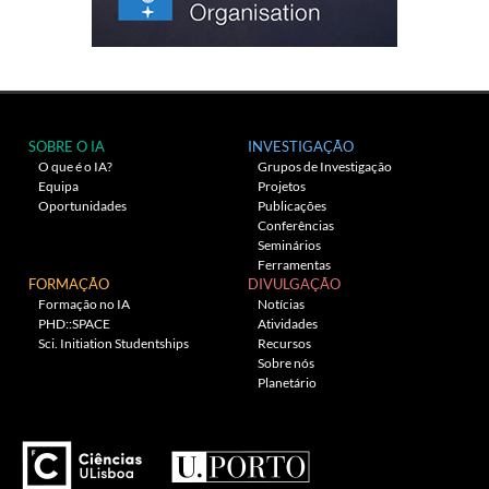
SOBRE O IA
INVESTIGAÇÃO
O que é o IA?
Grupos de Investigação
Equipa
Projetos
Oportunidades
Publicações
Conferências
Seminários
Ferramentas
FORMAÇÃO
DIVULGAÇÃO
Formação no IA
Notícias
PHD::SPACE
Atividades
Sci. Initiation Studentships
Recursos
Sobre nós
Planetário