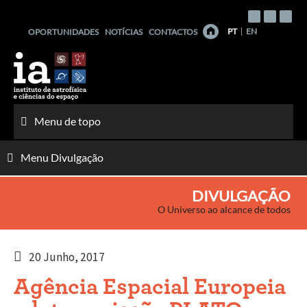
Saltar
para
PT
EN
OPORTUNIDADES
NOTÍCIAS
CONTACTOS
o
conteúdo
Menu de topo
Menu Divulgação
DIVULGAÇÃO
O Universo ao alcance de todos
20 Junho, 2017
Agência Espacial Europeia