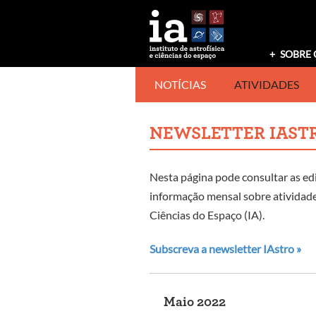
Saltar
para
o
conteúdo
SOBRE 
NOTÍCIAS
ATIVIDADES
NEWSLETTER IAST
Nesta página pode consultar as ed
informação mensal sobre atividades
Ciências do Espaço (IA).
Subscreva a newsletter IAstro »
Maio 2022