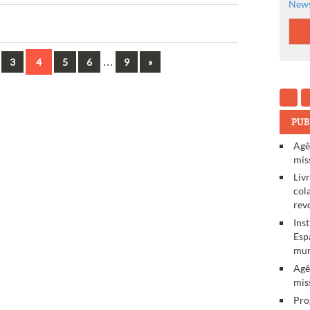
News
…
Next
3
4
5
6
9
»
PUB
Agê
mis
Liv
col
rev
Ins
Esp
mun
Agê
mis
Pro