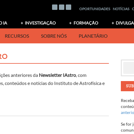
OPORTUNIDADES
NOTÍCIAS
O IA
INVESTIGAÇÃO
FORMAÇÃO
DIVULG
RECURSOS
SOBRE NÓS
PLANETÁRIO
RO
ições anteriores da
Newsletter IAstro
, com
, conteúdos e notícias do Instituto de Astrofísica e
SUB
Receba 
conteúd
anteri
Se for 
comuni