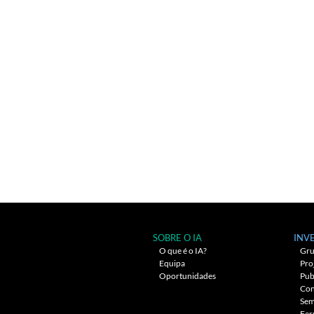
SOBRE O IA
INV
O que é o IA?
Gru
Equipa
Pro
Oportunidades
Pub
Con
Sem
Fer