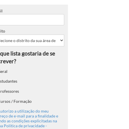
il
ito
eral
studantes
rofessores
ursos / Formação
utorizo a utilização do meu
eço de e-mail para a finalidade e
ndo as condições explicitadas na
a Política de privacidade -