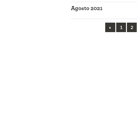
Agosto 2021
Previous
«
1
2
Navegação
entre
artigos