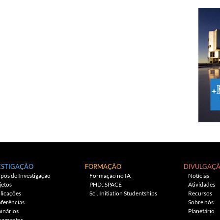
ESTIGAÇÃO
FORMAÇÃO
DIVULGAÇ
pos de Investigação
Formação no IA
Notícias
jetos
PHD::SPACE
Atividades
licações
Sci. Initiation Studentships
Recursos
ferências
Sobre nós
inários
Planetário
ramentas