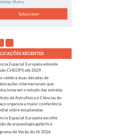
letter IAstro
LICAÇÕES RECENTES
ncia Espacial Europeia estende
são CHEOPS até 2029
ro celebra duas décadas de
aborações internacionais que
olucionaram o estudo das estrelas
tituto de Astrofísica e Ciências do
aço organiza a maior conferência
dial sobre exoplanetas
ncia Espacial Europeia escolhe
são de arqueologia galáctica
grama de Verão do IA 2026