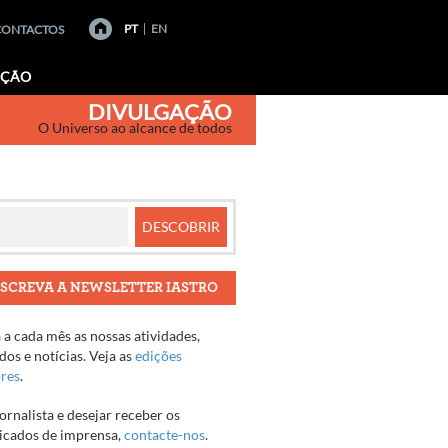
PT
EN
CONTACTOS
AÇÃO
DIVULGAÇÃO
O Universo ao alcance de todos
SCREVA A NEWSLETTER IASTRO
a cada mês as nossas atividades,
os e notícias. Veja as
edições
ores
.
jornalista e desejar receber os
cados de imprensa,
contacte-nos
.