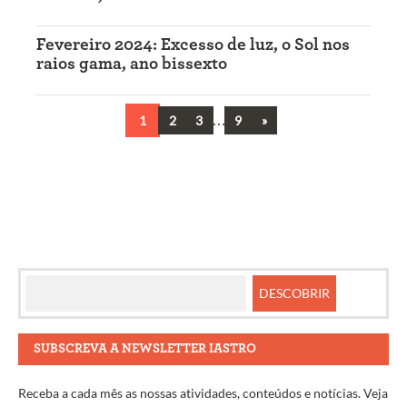
Fevereiro 2024: Excesso de luz, o Sol nos
raios gama, ano bissexto
…
Next
1
2
3
9
»
Navegação
entre
artigos
SUBSCREVA A NEWSLETTER IASTRO
Receba a cada mês as nossas atividades, conteúdos e notícias. Veja