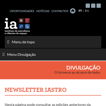
Saltar
para
PT
EN
OPORTUNIDADES
NOTÍCIAS
CONTACTOS
o
conteúdo
Menu de topo
Menu Divulgação
DIVULGAÇÃO
O Universo ao alcance de todos
NEWSLETTER IASTRO
Nesta página pode consultar as edições anteriores da