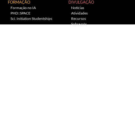
FORMAÇÃO
DIVULGAÇÃO
Formação no IA
Notícias
PHD::SPACE
Atividades
Sci. Initiation Studentships
Recursos
Sobre nós
Planetário
---