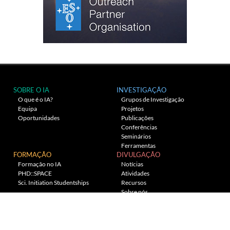
SOBRE O IA
INVESTIGAÇÃO
O que é o IA?
Grupos de Investigação
Equipa
Projetos
Oportunidades
Publicações
Conferências
Seminários
Ferramentas
FORMAÇÃO
DIVULGAÇÃO
Formação no IA
Notícias
PHD::SPACE
Atividades
Sci. Initiation Studentships
Recursos
Sobre nós
Planetário