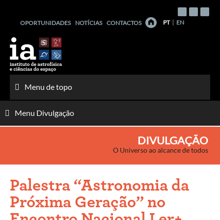
Saltar
para
PT
EN
OPORTUNIDADES
NOTÍCIAS
CONTACTOS
o
conteúdo
Menu de topo
Menu Divulgação
DIVULGAÇÃO
O Universo ao alcance de todos
Palestra “Astronomia da
Próxima Geração” no
Encontro Nacional Ler+