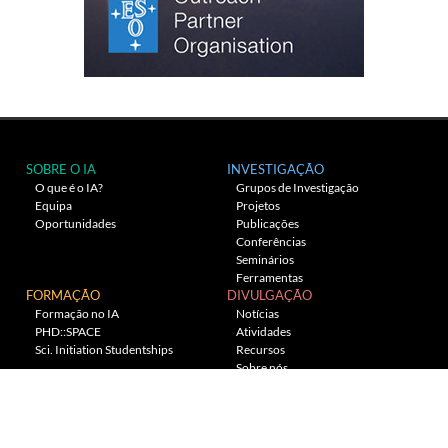
SOBRE O IA
INVESTIGAÇÃO
O que é o IA?
Grupos de Investigação
Equipa
Projetos
Oportunidades
Publicações
Conferências
Seminários
Ferramentas
FORMAÇÃO
DIVULGAÇÃO
Formação no IA
Notícias
PHD::SPACE
Atividades
Sci. Initiation Studentships
Recursos
Sobre nós
Planetário