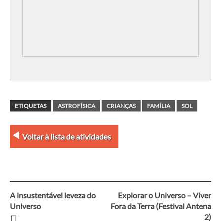
ETIQUETAS
ASTROFÍSICA
CRIANÇAS
FAMÍLIA
SOL
Voltar à lista de atividades
A insustentável leveza do
Explorar o Universo – Viver
Navegação
Universo
Fora da Terra (Festival Antena
2)