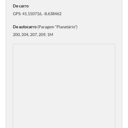
De carro
GPS: 41.150716, -8.638462
De autocarro
(Paragem “Planetário”)
200, 204, 207, 209, 1M