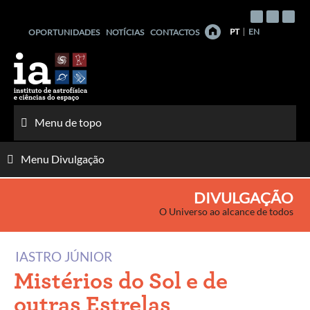
Saltar
para
PT
EN
OPORTUNIDADES
NOTÍCIAS
CONTACTOS
o
conteúdo
Menu de topo
Menu Divulgação
DIVULGAÇÃO
O Universo ao alcance de todos
IASTRO JÚNIOR
Mistérios do Sol e de
outras Estrelas