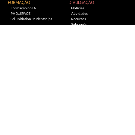
FORMAÇÃO
DIVULGAÇÃO
Formação no IA
Notícias
PHD::SPACE
Atividades
Sci. Initiation Studentships
Recursos
Sobre nós
Planetário
---