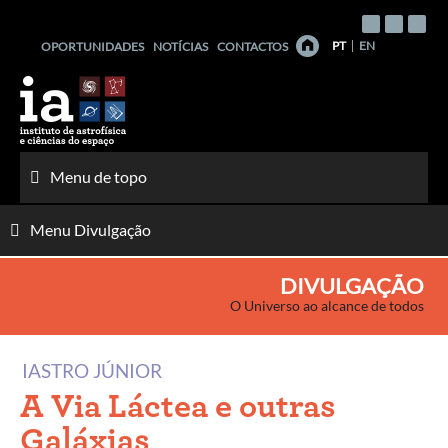
Saltar
para
PT
EN
OPORTUNIDADES
NOTÍCIAS
CONTACTOS
o
conteúdo
Menu de topo
Menu Divulgação
DIVULGAÇÃO
O Universo ao alcance de todos
IASTRO JÚNIOR
A Via Láctea e outras
Galáxias