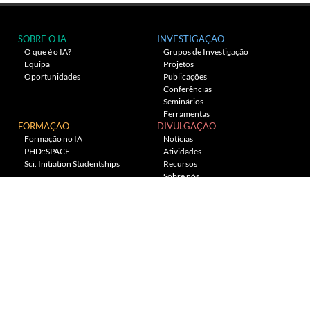
SOBRE O IA
INVESTIGAÇÃO
O que é o IA?
Grupos de Investigação
Equipa
Projetos
Oportunidades
Publicações
Conferências
Seminários
Ferramentas
FORMAÇÃO
DIVULGAÇÃO
Formação no IA
Notícias
PHD::SPACE
Atividades
Sci. Initiation Studentships
Recursos
Sobre nós
Planetário