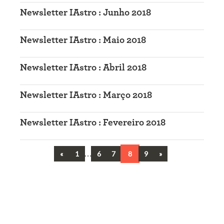
Newsletter IAstro : Junho 2018
Newsletter IAstro : Maio 2018
Newsletter IAstro : Abril 2018
Newsletter IAstro : Março 2018
Newsletter IAstro : Fevereiro 2018
Previous
…
Next
«
1
6
7
8
9
»
Navegação
entre
artigos