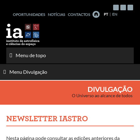
Saltar
para
PT
EN
OPORTUNIDADES
NOTÍCIAS
CONTACTOS
o
conteúdo
Menu de topo
Menu Divulgação
DIVULGAÇÃO
O Universo ao alcance de todos
NEWSLETTER IASTRO
Nesta página pode consultar as edições anteriores da