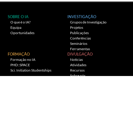
SOBRE O IA
INVESTIGAÇÃO
O que é o IA?
Grupos de Investigação
Equipa
Projetos
Oportunidades
Publicações
Conferências
Seminários
Ferramentas
FORMAÇÃO
DIVULGAÇÃO
Formação no IA
Notícias
PHD::SPACE
Atividades
Sci. Initiation Studentships
Recursos
Sobre nós
Planetário