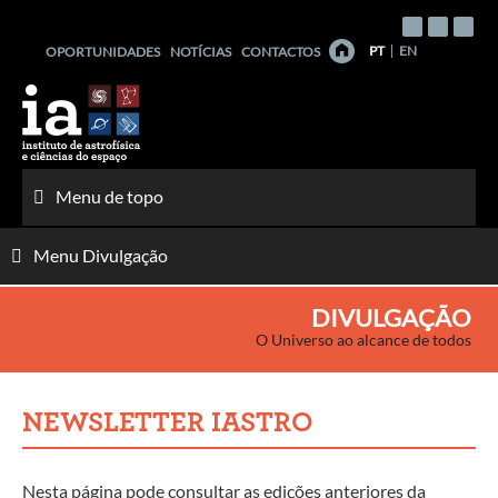
Saltar
para
PT
EN
OPORTUNIDADES
NOTÍCIAS
CONTACTOS
o
conteúdo
Menu de topo
Menu Divulgação
DIVULGAÇÃO
O Universo ao alcance de todos
NEWSLETTER IASTRO
Nesta página pode consultar as edições anteriores da