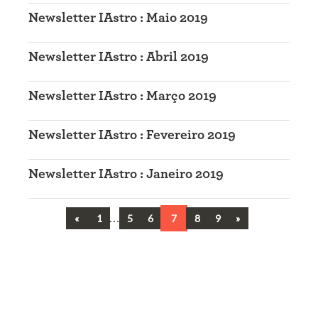
Newsletter IAstro : Maio 2019
Newsletter IAstro : Abril 2019
Newsletter IAstro : Março 2019
Newsletter IAstro : Fevereiro 2019
Newsletter IAstro : Janeiro 2019
Previous
…
Next
«
1
5
6
7
8
9
»
Navegação
entre
artigos