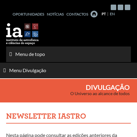
Saltar
para
PT
EN
OPORTUNIDADES
NOTÍCIAS
CONTACTOS
o
conteúdo
Menu de topo
Menu Divulgação
DIVULGAÇÃO
O Universo ao alcance de todos
NEWSLETTER IASTRO
Nesta página pode consultar as edições anteriores da