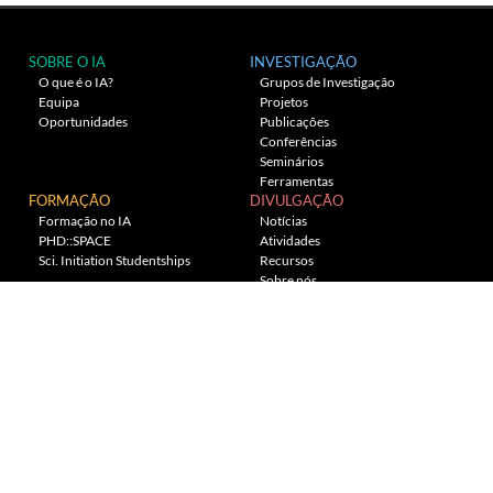
SOBRE O IA
INVESTIGAÇÃO
O que é o IA?
Grupos de Investigação
Equipa
Projetos
Oportunidades
Publicações
Conferências
Seminários
Ferramentas
FORMAÇÃO
DIVULGAÇÃO
Formação no IA
Notícias
PHD::SPACE
Atividades
Sci. Initiation Studentships
Recursos
Sobre nós
Planetário