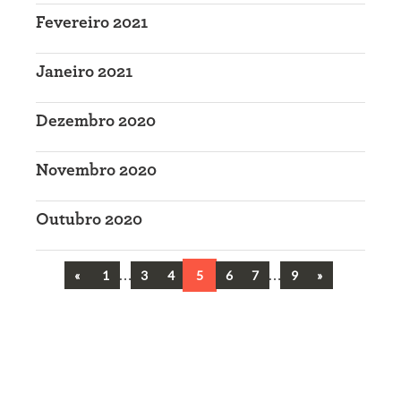
Fevereiro 2021
Janeiro 2021
Dezembro 2020
Novembro 2020
Outubro 2020
Previous
…
…
Next
«
1
3
4
5
6
7
9
»
Navegação
entre
artigos