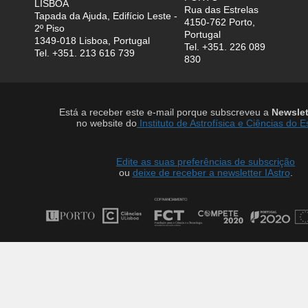
LISBOA
Rua das Estrelas
Tapada da Ajuda, Edifício Leste -
4150-762 Porto,
2º Piso
Portugal
1349-018 Lisboa, Portugal
Tel. +351. 226 089
Tel. +351. 213 616 739
830
Está a receber este e-mail porque subscreveu a
Newslet
no website do
Instituto de Astrofísica e Ciências do 
Edite as suas preferências de subscrição
ou
deixe de receber a newsletter IAstro
.