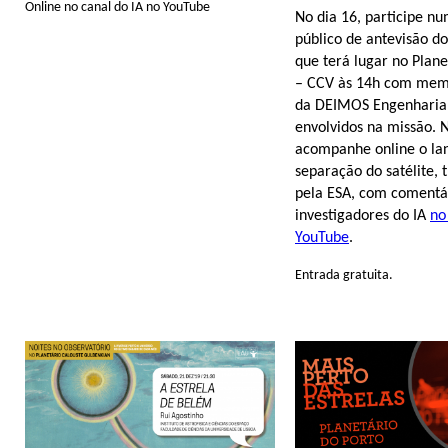
Online no canal do IA no YouTube
No dia 16, participe n
público de antevisão d
que terá lugar no Plane
– CCV às 14h com memb
da DEIMOS Engenharia
envolvidos na missão. N
acompanhe online o la
separação do satélite, 
pela ESA, com comentá
investigadores do IA
no
YouTube
.
Entrada gratuita.