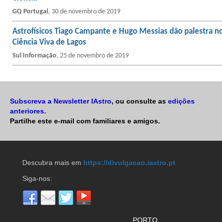
GQ Portugal
, 30 de novembro de 2019
Astrofísicos Tiago Campante e Hugo Messias dão palestra n
Ciência Viva de Lagos
Sul Informação
, 25 de novembro de 2019
Subscreva a Newsletter IAstro
, ou consulte as
edições
anteriores
.
Partilhe este e-mail com familiares e amigos.
Descubra mais em
https://divulgacao.iastro.pt
Siga-nos:
PORTO