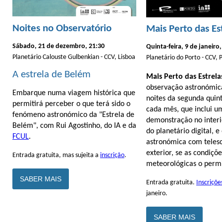
Noites no Observatório
Mais Perto das Es
Sábado, 21 de dezembro, 21:30
Quinta-feira, 9 de janeiro,
Planetário Calouste Gulbenkian - CCV, Lisboa
Planetário do Porto - CCV, 
A estrela de Belém
Mais Perto das Estrela
observação astronómic
Embarque numa viagem histórica que
noites da segunda quint
permitirá perceber o que terá sido o
cada mês, que inclui u
fenómeno astronómico da "Estrela de
demonstração no interi
Belém", com Rui Agostinho, do IA e da
do planetário digital, 
FCUL
.
astronómica com teles
exterior, se as condiçõe
Entrada gratuita, mas sujeita a
inscrição
.
meteorológicas o perm
SABER MAIS
Entrada gratuita.
Inscriçõe
janeiro.
SABER MAIS