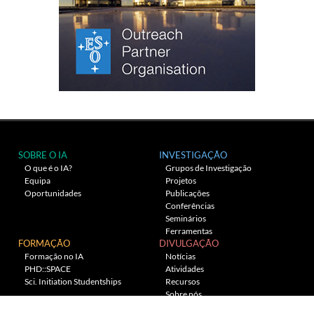
SOBRE O IA
INVESTIGAÇÃO
O que é o IA?
Grupos de Investigação
Equipa
Projetos
Oportunidades
Publicações
Conferências
Seminários
Ferramentas
FORMAÇÃO
DIVULGAÇÃO
Formação no IA
Notícias
PHD::SPACE
Atividades
Sci. Initiation Studentships
Recursos
Sobre nós
Planetário