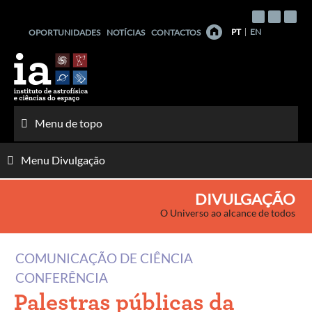
Saltar
para
PT
EN
OPORTUNIDADES
NOTÍCIAS
CONTACTOS
o
conteúdo
Menu de topo
Menu Divulgação
DIVULGAÇÃO
O Universo ao alcance de todos
COMUNICAÇÃO DE CIÊNCIA
CONFERÊNCIA
Palestras públicas da