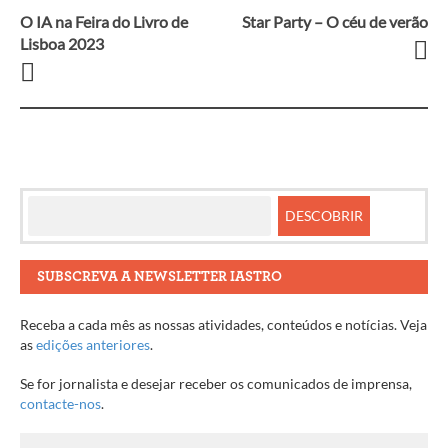
O IA na Feira do Livro de
Star Party – O céu de verão
Navegação
Lisboa 2023
entre
artigos
SUBSCREVA A NEWSLETTER IASTRO
Receba a cada mês as nossas atividades, conteúdos e notícias. Veja
as
edições anteriores
.
Se for jornalista e desejar receber os comunicados de imprensa,
contacte-nos
.