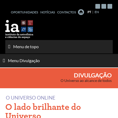
Saltar
para
PT
EN
OPORTUNIDADES
NOTÍCIAS
CONTACTOS
o
conteúdo
Menu de topo
Menu Divulgação
DIVULGAÇÃO
O Universo ao alcance de todos
O UNIVERSO ONLINE
O lado brilhante do
Universo