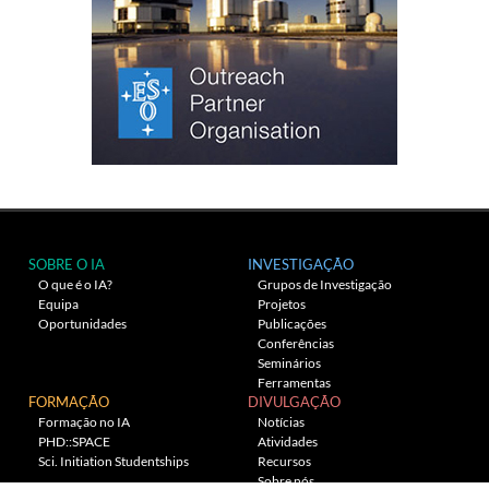
SOBRE O IA
INVESTIGAÇÃO
O que é o IA?
Grupos de Investigação
Equipa
Projetos
Oportunidades
Publicações
Conferências
Seminários
Ferramentas
FORMAÇÃO
DIVULGAÇÃO
Formação no IA
Notícias
PHD::SPACE
Atividades
Sci. Initiation Studentships
Recursos
Sobre nós