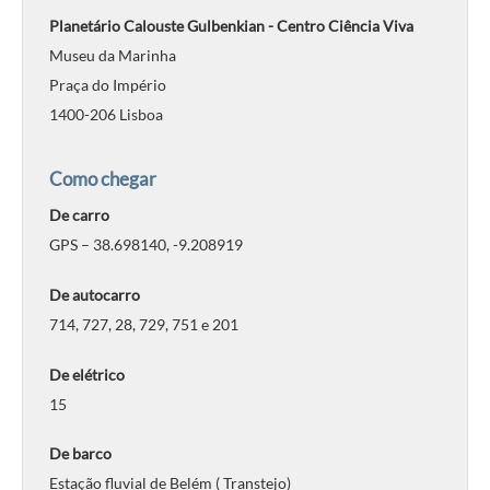
Planetário Calouste Gulbenkian - Centro Ciência Viva
Museu da Marinha
Praça do Império
1400-206 Lisboa
Como chegar
De carro
GPS – 38.698140, -9.208919
De autocarro
714, 727, 28, 729, 751 e 201
De elétrico
15
De barco
Estação fluvial de Belém ( Transtejo)