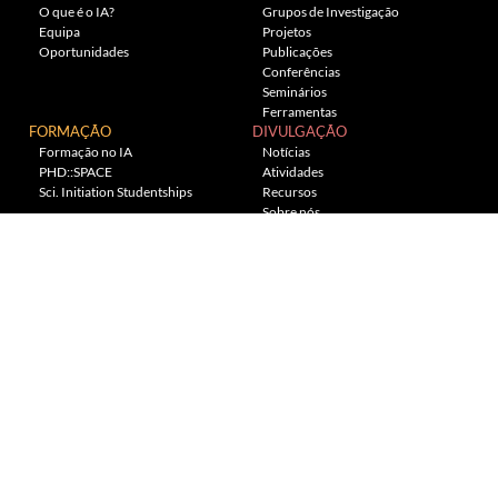
O que é o IA?
Grupos de Investigação
Equipa
Projetos
Oportunidades
Publicações
Conferências
Seminários
Ferramentas
FORMAÇÃO
DIVULGAÇÃO
Formação no IA
Notícias
PHD::SPACE
Atividades
Sci. Initiation Studentships
Recursos
Sobre nós
Planetário