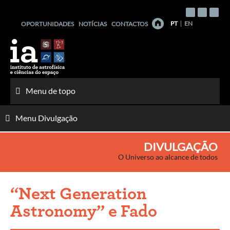
Saltar
para
PT
EN
OPORTUNIDADES
NOTÍCIAS
CONTACTOS
o
conteúdo
Menu de topo
Menu Divulgação
DIVULGAÇÃO
O Universo ao alcance de todos
“Next Generation
Astronomy” e Fado