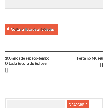
Voltar à lista de atividades
100 anos de espaço-tempo:
Festa no Museu
Navegação
O Lado Escuro do Eclipse
entre
artigos