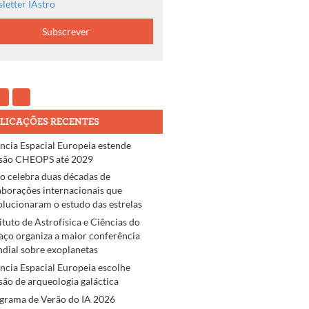
letter IAstro
LICAÇÕES RECENTES
ncia Espacial Europeia estende
são CHEOPS até 2029
ro celebra duas décadas de
aborações internacionais que
olucionaram o estudo das estrelas
tituto de Astrofísica e Ciências do
aço organiza a maior conferência
dial sobre exoplanetas
ncia Espacial Europeia escolhe
são de arqueologia galáctica
grama de Verão do IA 2026