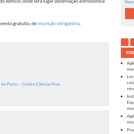
 do edifício, onde terá lugar observação astronómica
News
evento gratuito, de
inscrição obrigatória
.
PUB
Agê
mis
Liv
col
 do Porto – Centro Ciência Viva
.
rev
Ins
Esp
mun
Agê
mis
Pro