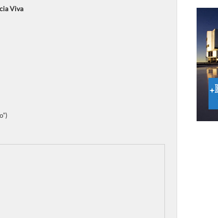
cia Viva
o”)