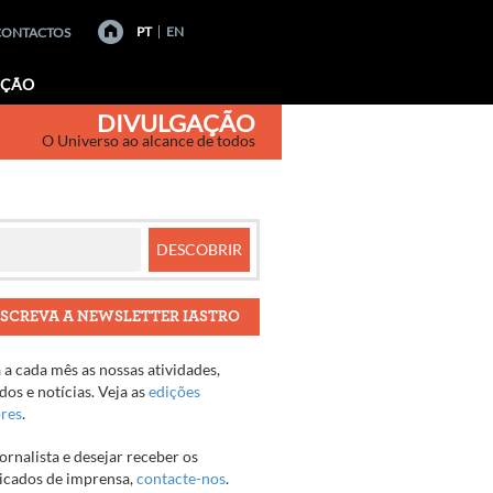
PT
EN
CONTACTOS
AÇÃO
DIVULGAÇÃO
O Universo ao alcance de todos
SCREVA A NEWSLETTER IASTRO
a cada mês as nossas atividades,
os e notícias. Veja as
edições
ores
.
jornalista e desejar receber os
cados de imprensa,
contacte-nos
.