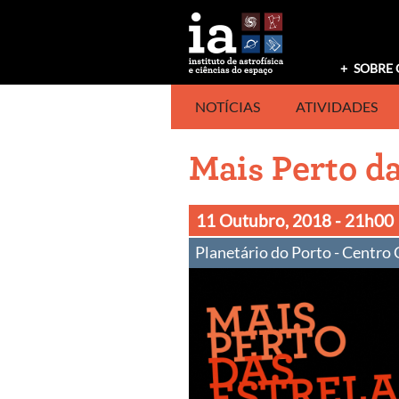
Saltar
para
o
conteúdo
SOBRE 
NOTÍCIAS
ATIVIDADES
Mais Perto da
11 Outubro, 2018
- 21h00
Planetário do Porto - Centro 