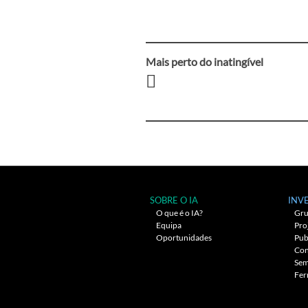
Mais perto do inatingível
Navegação
entre
artigos
SOBRE O IA
INV
O que é o IA?
Gru
Equipa
Pro
Oportunidades
Pub
Con
Sem
Fer