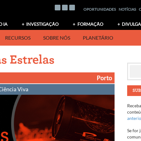
OPORTUNIDADES
NOTÍCIAS
O IA
INVESTIGAÇÃO
FORMAÇÃO
DIVULG
RECURSOS
SOBRE NÓS
PLANETÁRIO
s Estrelas
Porto
Ciência Viva
SUB
Receba 
conteúd
anteri
Se for 
comuni