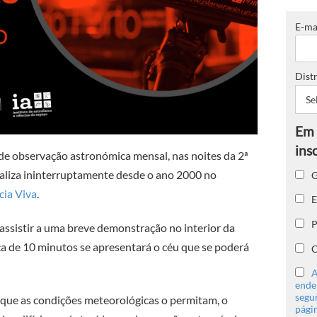
E-ma
Distr
 de observação astronómica mensal, nas noites da 2ª
realiza ininterruptamente desde o ano 2000 no
G
cia Viva
.
E
P
assistir a uma breve demonstração no interior da
ca de 10 minutos se apresentará o céu que se poderá
C
A
ender
segu
 que as condições meteorológicas o permitam, o
págin