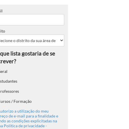
il
ito
eral
studantes
rofessores
ursos / Formação
utorizo a utilização do meu
eço de e-mail para a finalidade e
ndo as condições explicitadas na
a Política de privacidade -