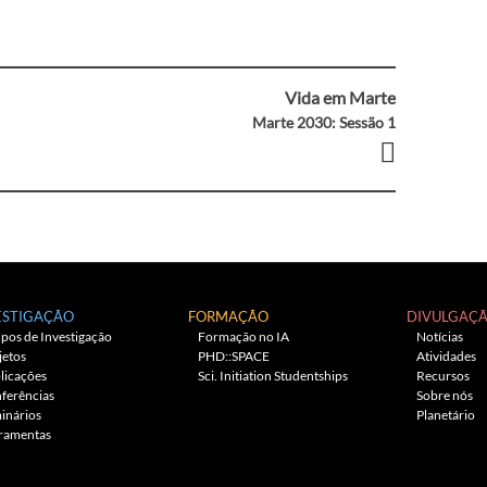
Vida em Marte
Marte 2030: Sessão 1
ESTIGAÇÃO
FORMAÇÃO
DIVULGAÇ
pos de Investigação
Formação no IA
Notícias
jetos
PHD::SPACE
Atividades
licações
Sci. Initiation Studentships
Recursos
ferências
Sobre nós
inários
Planetário
ramentas